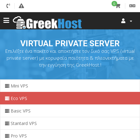
0
VIRTUAL PRIVATE SERVER
Επιλέξτε ένα πακέτο και αποκτήστε τον δικό σας VPS (virtual
private server) με κορυφαία ποιότητα & πλεονεκτήματα με
την εγγύηση της GreekHost.!
Mini VPS
Eco VPS
Basic VPS
Stantard VPS
Pro VPS